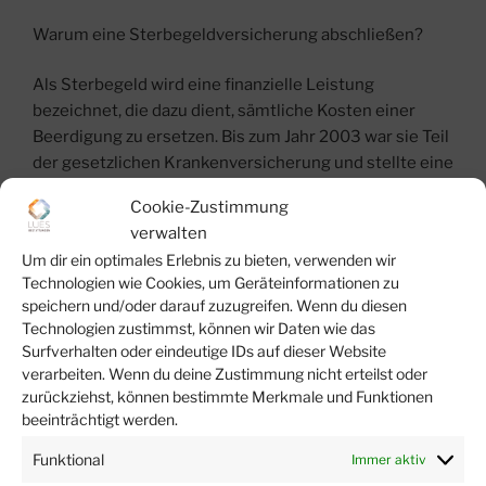
Warum eine Sterbegeldversicherung abschließen?
Als Sterbegeld wird eine finanzielle Leistung
bezeichnet, die dazu dient, sämtliche Kosten einer
Beerdigung zu ersetzen. Bis zum Jahr 2003 war sie Teil
der gesetzlichen Krankenversicherung und stellte eine
Leistung der Krankenkasse dar. Seit 2004 umfasst
Cookie-Zustimmung
dieser Leistungskatalog der Kassen das Sterbegeld
verwalten
nicht mehr, weshalb eine eigenverantwortliche
Um dir ein optimales Erlebnis zu bieten, verwenden wir
Absicherung von besonderer Bedeutung ist. Mit einer
Technologien wie Cookies, um Geräteinformationen zu
Sterbegeldversicherung sichern Sie den
speichern und/oder darauf zuzugreifen. Wenn du diesen
Bestattungsvorsorgevertrag, die Sie mit Ihrem
Technologien zustimmst, können wir Daten wie das
gewünschten Bestattungshaus abschließen, ab. Dies
Surfverhalten oder eindeutige IDs auf dieser Website
erfolgt über einen zentral geschlossenen
verarbeiten. Wenn du deine Zustimmung nicht erteilst oder
zurückziehst, können bestimmte Merkmale und Funktionen
Gruppenversicherungsvertrag.
beeinträchtigt werden.
Für den Abschluss einer Sterbegeldversicherung in
Funktional
Immer aktiv
Form eines solchen Vertrages sprechen