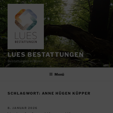
Zum
Inhalt
springen
LUES BESTATTUNGEN
Bestattungen in Büren
Menü
SCHLAGWORT:
ANNE HÜGEN KÜPPER
VERÖFFENTLICHT
8. JANUAR 2026
AM